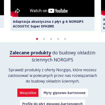
W
Adaptacja akustyczna z płyt g-k NORGIPS
a
ACOUSTIC Super DFH2IRE
k
Zalecane produkty
do budowy okładzin
ściennych NORGIPS
Sprawdź produkty z oferty Norgips, które możesz
zastosować w polecanych przez nas rozwiązaniach
do budowy okładzin ściennych.
Wszystkie
Płyty gipsowo-kartonowe
Profile do płyt gipsowo-kartonowych