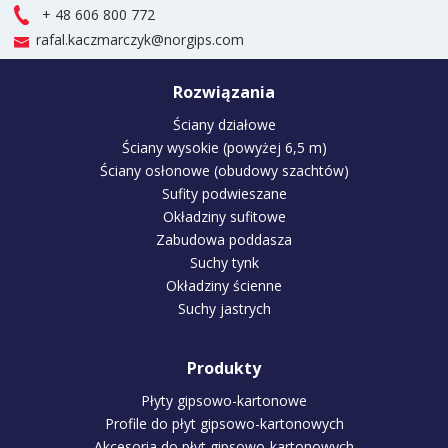
+ 48 606 800 772
rafal.kaczmarczyk@norgips.com
Rozwiązania
Ściany działowe
Ściany wysokie (powyżej 6,5 m)
Ściany osłonowe (obudowy szachtów)
Sufity podwieszane
Okładziny sufitowe
Zabudowa poddasza
Suchy tynk
Okładziny ścienne
Suchy jastrych
Produkty
Płyty gipsowo-kartonowe
Profile do płyt gipsowo-kartonowych
Akcesoria do płyt gipsowo-kartonowych