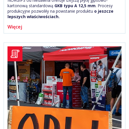
NORGIPS od niedawna oferuje lżejszą płytę gipsowo-
kartonową standardową
GKB typu A
12,5 mm
. Procesy
produkcyjne pozwoliły na powstanie produktu
o jeszcze
lepszych właściwościach.
Więcej