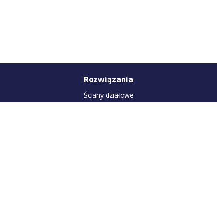
Rozwiązania
Ściany działowe
Ściany wysokie (powyżej 6,5 m)
Ściany osłonowe (obudowy szachtów)
Sufity podwieszane
Okładziny sufitowe
Zabudowa poddasza
Suchy tynk
Okładziny ścienne
Suchy jastrych
Produkty