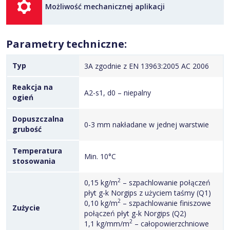
Możliwość mechanicznej aplikacji
Parametry techniczne:
Typ
3A zgodnie z EN 13963:2005 AC 2006
Reakcja na
A2-s1, d0 – niepalny
ogień
Dopuszczalna
0-3 mm nakładane w jednej warstwie
grubość
Temperatura
Min. 10°C
stosowania
2
0,15 kg/m
– szpachlowanie połączeń
płyt g-k Norgips z użyciem taśmy (Q1)
2
0,10 kg/m
– szpachlowanie finiszowe
Zużycie
połączeń płyt g-k Norgips (Q2)
2
1,1 kg/mm/m
– całopowierzchniowe