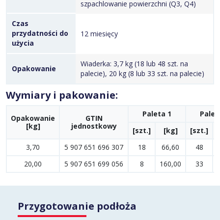
szpachlowanie powierzchni (Q3, Q4)
Czas
przydatności do
12 miesięcy
użycia
Wiaderka: 3,7 kg (18 lub 48 szt. na
Opakowanie
palecie), 20 kg (8 lub 33 szt. na palecie)
Wymiary i pakowanie:
Paleta 1
Palet
Opakowanie
GTIN
[kg]
jednostkowy
[szt.]
[kg]
[szt.]
3,70
5 907 651 696 307
18
66,60
48
20,00
5 907 651 699 056
8
160,00
33
Przygotowanie podłoża