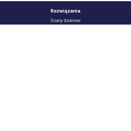
Rozwiązania
Ściany działowe
Ściany wysokie (powyżej 6,5 m)
Ściany osłonowe (obudowy szachtów)
Sufity podwieszane
Okładziny sufitowe
Zabudowa poddasza
Suchy tynk
Okładziny ścienne
Suchy jastrych
Produkty
Płyty gipsowo-kartonowe
Profile do płyt gipsowo-kartonowych
Akcesoria do płyt gipsowo-kartonowych
Masy szpachlowe, kleje gipsowe
Tynki gipsowe i grunty