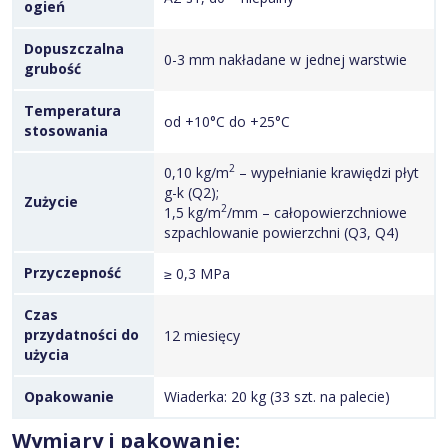
ogień
Dopuszczalna
0-3 mm nakładane w jednej warstwie
grubość
Temperatura
od +10°C do +25°C
stosowania
2
0,10 kg/m
– wypełnianie krawiędzi płyt
g-k (Q2);
Zużycie
2
1,5 kg/m
/mm – całopowierzchniowe
szpachlowanie powierzchni (Q3, Q4)
Przyczepność
≥ 0,3 MPa
Czas
przydatności do
12 miesięcy
użycia
Opakowanie
Wiaderka: 20 kg (33 szt. na palecie)
Wymiary i pakowanie: