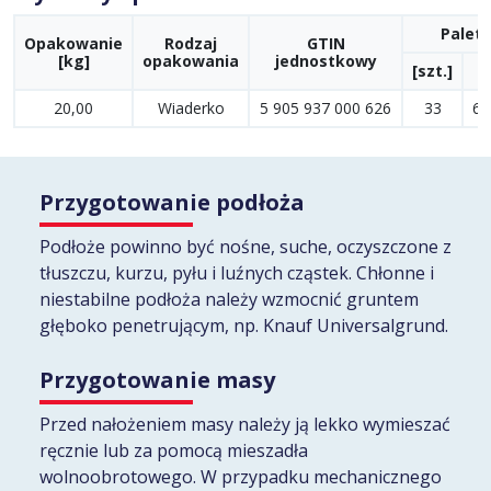
Palet
Opakowanie
Rodzaj
GTIN
[kg]
opakowania
jednostkowy
[szt.]
[
20,00
Wiaderko
5 905 937 000 626
33
66
Przygotowanie podłoża
Podłoże powinno być nośne, suche, oczyszczone z
tłuszczu, kurzu, pyłu i luźnych cząstek. Chłonne i
niestabilne podłoża należy wzmocnić gruntem
głęboko penetrującym, np. Knauf Universalgrund.
Przygotowanie masy
Przed nałożeniem masy należy ją lekko wymieszać
ręcznie lub za pomocą mieszadła
wolnoobrotowego. W przypadku mechanicznego