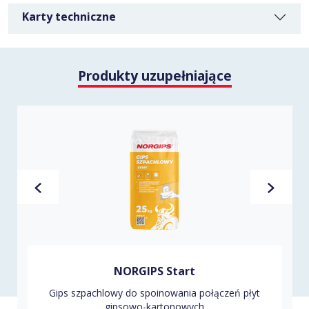
Karty techniczne
Produkty uzupełniające
NORGIPS Start & Finish
Gotowa dwufunkcyjna masa szpachlowa do
spoinowania połączeń płyt g-k i