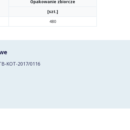
Opakowanie zbiorcze
[szt.]
480
owe
 ITB-KOT-2017/0116