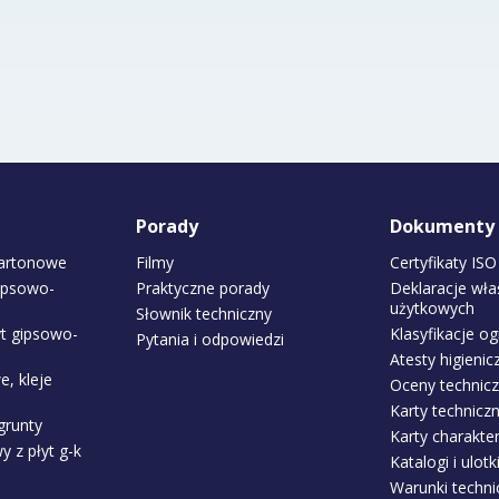
Porady
Dokumenty
kartonowe
Filmy
Certyfikaty ISO
gipsowo-
Praktyczne porady
Deklaracje wła
użytkowych
Słownik techniczny
yt gipsowo-
Klasyfikacje o
Pytania i odpowiedzi
Atesty higienic
, kleje
Oceny technic
Karty technicz
grunty
Karty charakter
 z płyt g-k
Katalogi i ulotk
Warunki techn