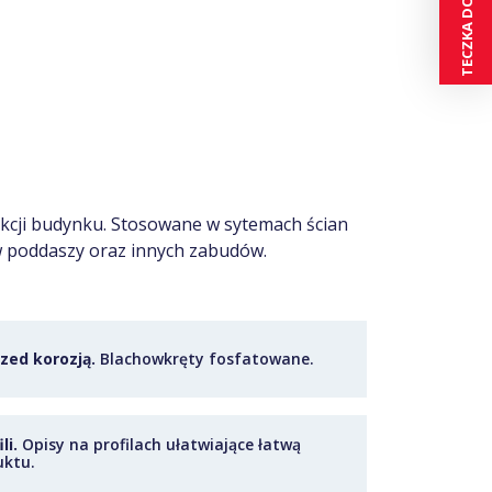
cji budynku. Stosowane w sytemach ścian
ów poddaszy oraz innych zabudów.
zed korozją.
Blachowkręty fosfatowane.
li.
Opisy na profilach ułatwiające łatwą
uktu.