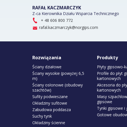
RAFAŁ KACZMARCZYK
Z-ca Kierownika Działu Wsparcia Technicznego
+ 48 606 800 772
rafal.kaczmarczyk@norgips.com
Rozwiązania
Produkty
Ściany działowe
Płyty gipsowo-
Ściany wysokie (powyżej 6,5
Profile do płyt 
m)
kartonowych
Ściany osłonowe (obudowy
Akcesoria do pł
szachtów)
kartonowych
Sufity podwieszane
Masy szpachlowe
gipsowe
Okładziny sufitowe
Tynki gipsowe i 
Zabudowa poddasza
Gotowe obudowy
Suchy tynk
Okładziny ścienne