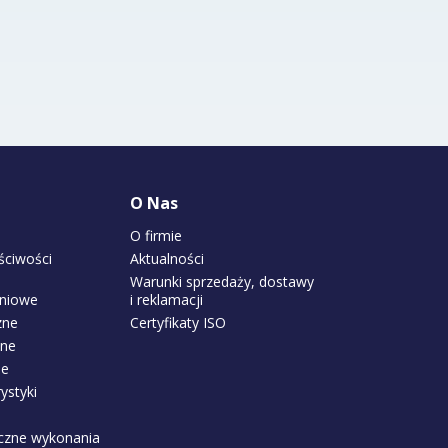
O Nas
O firmie
ściwości
Aktualności
Warunki sprzedaży, dostawy
gniowe
i reklamacji
zne
Certyfikaty ISO
zne
ne
ystyki
i
iczne wykonania