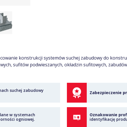
owanie konstrukcji systemów suchej zabudowy do konstruk
nowych, sufitów podwieszanych, okładzin sufitowych, zabud
mach suchej zabudowy
Zabezpieczenie pr
ane w systemach
Oznakowanie profi
orności ogniowej.
identyfikację prod