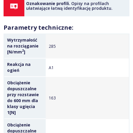
Oznakowanie profili.
Opisy na profilach
ułatwiające łatwą identyfikację produktu.
Parametry techniczne:
Wytrzymałość
na rozciąganie
285
2
[N/mm
]
Reakcja na
A1
ogień
Obciążenie
dopuszczalne
przy rozstawie
163
do 600 mm dla
klasy ugięcia
1[N]
Obciążenie
dopuszczalne