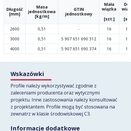
Mała
Du
Masa
wiązka
wią
Długość
GTIN
jednostkowa
[mm]
jednostkowy
[kg/m]
[szt.]
[szt
2600
0,51
-
16
19
3000
0,51
5 907 651 690 312
16
19
4000
0,51
5 907 651 690 374
16
19
Wskazówki
Profile należy wykorzystywać zgodnie z
zaleceniami producenta oraz wytycznymi
projektu. Inne zastosowania należy konsultować
z projektantem. Profile mogą być stosowana na
zewnatrz w klasie środowiskowej C3.
Informacje dodatkowe