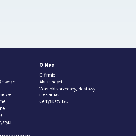
O Nas
O firmie
ściwości
Aktualności
Warunki sprzedaży, dostawy
gniowe
i reklamacji
zne
Certyfikaty ISO
zne
ne
ystyki
i