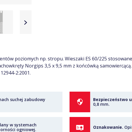
mentów poziomych np. stropu. Wieszaki ES 60/225 stosowan
 blachowkręty Norgips 3,5 x 9,5 mm z końcówką samowiercąc
 12944-2:2001.
mach suchej zabudowy
Bezpieczeństwo u
0,8 mm.
any w systemach
Oznakowanie.
Opis
orności ogniowej.