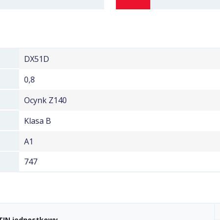
DX51D
0,8
Ocynk Z140
Klasa B
A1
747
TIN jednostkowy