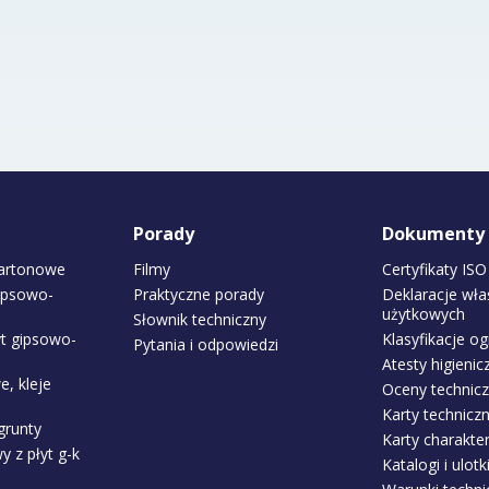
Porady
Dokumenty
kartonowe
Filmy
Certyfikaty ISO
gipsowo-
Praktyczne porady
Deklaracje wła
użytkowych
Słownik techniczny
yt gipsowo-
Klasyfikacje o
Pytania i odpowiedzi
Atesty higienic
, kleje
Oceny technic
Karty technicz
grunty
Karty charakter
 z płyt g-k
Katalogi i ulotk