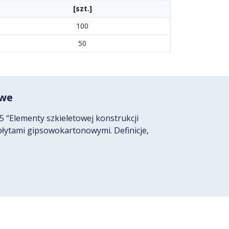
[szt.]
100
50
owe
“Elementy szkieletowej konstrukcji
płytami gipsowokartonowymi. Definicje,
.