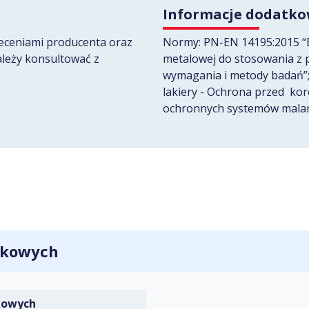
Informacje dodatk
leceniami producenta oraz
Normy: PN-EN 14195:2015 “E
ależy konsultować z
metalowej do stosowania z p
wymagania i metody badań”;
lakiery - Ochrona przed kor
ochronnych systemów malarsk
ytkowych
DO TECZKI
kowych