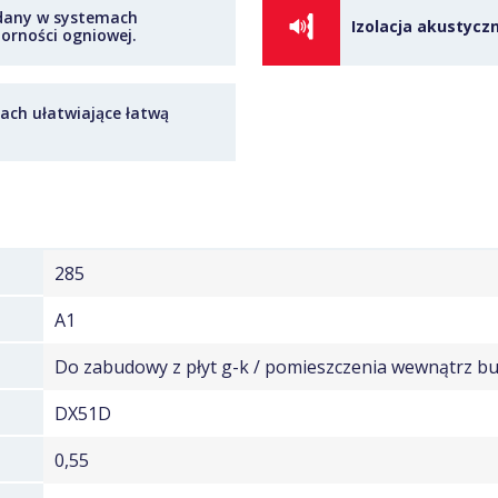
any w systemach
Izolacja akustycz
orności ogniowej.
lach ułatwiające łatwą
285
A1
Do zabudowy z płyt g-k / pomieszczenia wewnątrz 
DX51D
0,55