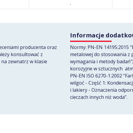
-
Informacje dodatk
leceniami producenta oraz
Normy: PN-EN 14195:2015 “E
ależy konsultować z
metalowej do stosowania z p
 na zewnatrz w klasie
wymagania i metody badań”;
korozyjne w sztucznych atmo
PN-EN ISO 6270-1:2002 “Farb
wilgoć - Część 1: Kondensac
i lakiery - Oznaczenia odpor
cieczach innych niż woda”.