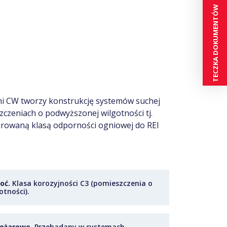
TECZKA DOKUMENTÓW
mi CW tworzy konstrukcję systemów suchej
czeniach o podwyższonej wilgotności tj.
larowaną klasą odporności ogniowej do REI
oć.
Klasa korozyjności C3 (pomieszczenia o
tności).
ożarowe.
Przebadany w systemach