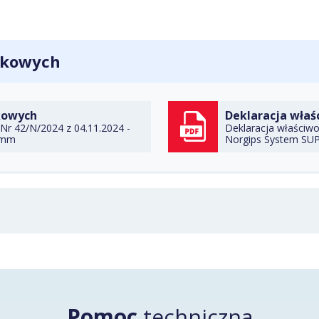
ytkowych
DO TECZKI
kowych
Deklaracja właś
Nr 42/N/2024 z 04.11.2024 -
Deklaracja właściwo
 mm
Norgips System SU
POBI
Pomoc
techniczna