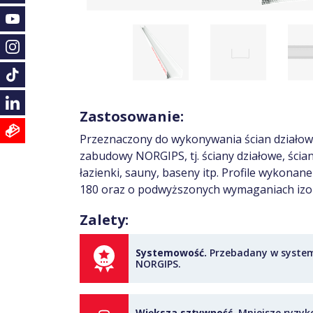
Zastosowanie:
Przeznaczony do wykonywania ścian działow
zabudowy NORGIPS, tj. ściany działowe, ści
łazienki, sauny, baseny itp. Profile wykona
180 oraz o podwyższonych wymaganiach izola
Zalety:
Systemowość.
Przebadany w syste
NORGIPS.
Większa sztywność.
Mniejsze ryzyk