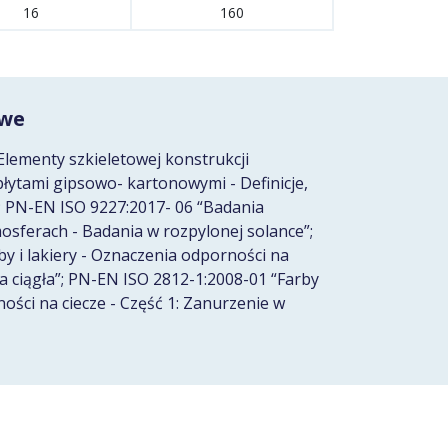
16
160
owe
lementy szkieletowej konstrukcji
łytami gipsowo- kartonowymi - Definicje,
 PN-EN ISO 9227:2017- 06 “Badania
sferach - Badania w rozpylonej solance”;
y i lakiery - Oznaczenia odporności na
ja ciągła”; PN-EN ISO 2812-1:2008-01 “Farby
ności na ciecze - Część 1: Zanurzenie w