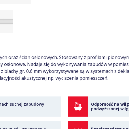
ych oraz ścian osłonowych. Stosowany z profilami pionowy
any osłonowe. Nadaje się do wykonywania zabudów w pomiesz
ne z blachy gr. 0,6 mm wykorzystywane są w systemach z dek
cyjności akustycznej np. wyciszenia pomieszczeń.
mach suchej zabudowy
Odporność na wilg
podwyższonej wilgo
o pęknięć - wykonany z
Bezpieczeństwo p