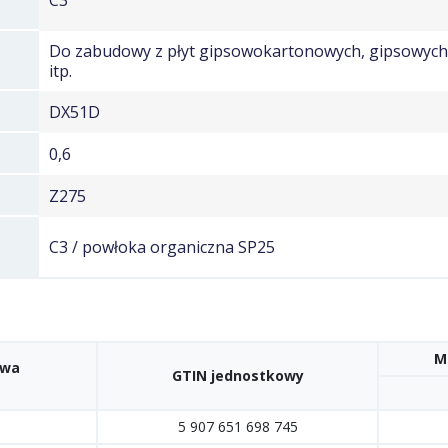
C3
Do zabudowy z płyt gipsowokartonowych, gipsowyc
itp.
DX51D
0,6
Z275
C3 / powłoka organiczna SP25
M
owa
GTIN jednostkowy
5 907 651 698 745