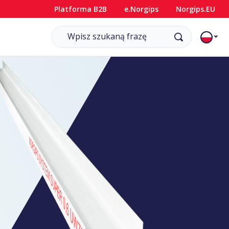
Platforma B2B
e.Norgips
Norgips.EU