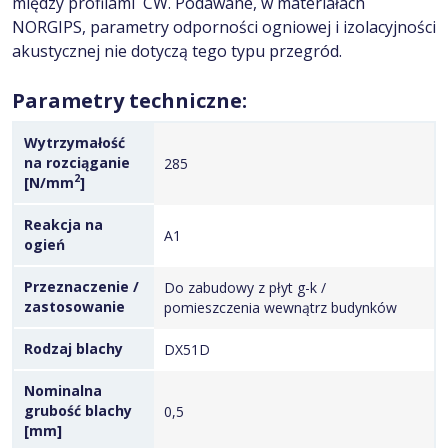
między profilami CW. Podawane, w materiałach
NORGIPS, parametry odporności ogniowej i izolacyjności
akustycznej nie dotyczą tego typu przegród.
Parametry techniczne:
Wytrzymałość
na rozciąganie
285
2
[N/mm
]
Reakcja na
A1
ogień
Przeznaczenie /
Do zabudowy z płyt g-k /
zastosowanie
pomieszczenia wewnątrz budynków
Rodzaj blachy
DX51D
Nominalna
grubość blachy
0,5
[mm]