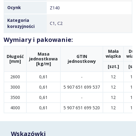
Ocynk
Z140
Kategoria
C1, C2
korozyjności
Wymiary i pakowanie:
Mała
Du
Masa
wiązka
wią
Długość
GTIN
jednostkowa
[mm]
jednostkowy
[kg/m]
[szt.]
[szt
2600
0,61
-
12
12
3000
0,61
5 907 651 699 537
12
12
3500
0,61
-
12
12
4000
0,61
5 907 651 699 520
12
12
Wskazówki