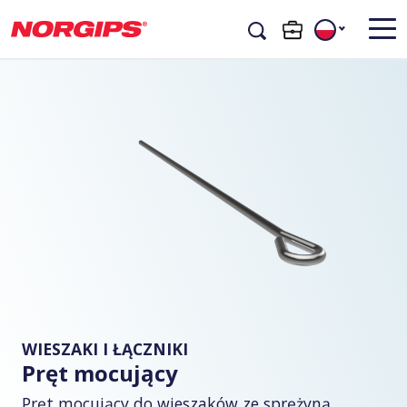
WIESZAKI I ŁĄCZNIKI
Pręt mocujący
Pręt mocujący do wieszaków ze sprężyną