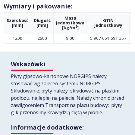
Wymiary i pakowanie:
Masa
Szerokość
Długość
GTIN
jednostkowa
[mm]
[mm]
jednostkowy
2
[kg/m
]
[
1200
2600
9,00
5 907 651 691 357
Wskazówki
Płyty gipsowo-kartonowe NORGIPS należy
stosować wg zaleceń systemu NORGIPS.
Składowanie: płyty należy składować na płaskim
podłożu, najlepiej na palecie. Należy chronić przed
zawilgoceniem Transport na placu budowy: płyty
g-k przenosimy krawędzią ciętą w pionie.
Informacje dodatkowe: