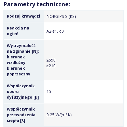
Parametry techniczne:
Rodzaj krawędzi
NORGIPS S (KS)
Reakcja na
A2-s1, d0
ogień
Wytrzymałość
na zginanie [N]:
kierunek
≥550
wzdłużny
≥210
kierunek
poprzeczny
Współczynnik
oporu
10
dyfuzyjnego [µ]
Współczynnik
przewodzenia
0,25 W/(m*K)
ciepła [λ]